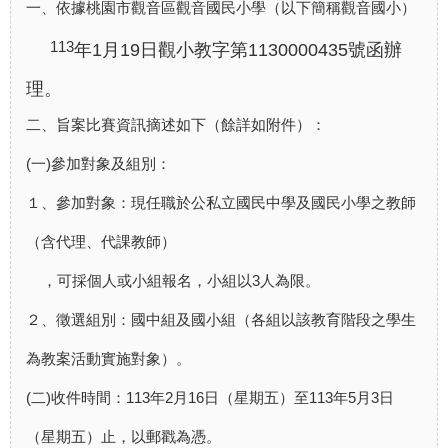
一、依據桃園市觀音區觀音國民小學（以下簡稱觀音國小）
113
年1月19日觀小教字第1130000435號函辦
理。
二、旨案比賽資訊摘述如下（餘詳如附件）：
(一)參加對象及組別：
１、參加對象：現任職於公私立國民中學及國民小學之教
師
（含代理、代課教師）
，可採個人或小組報名，小
組以3人為限。
２、徵選組別：國中組及國小組（各組以該教育階段之學
生
為教案活動實施對象）。
(二)收件時間：113年2月16日（星期五）至113年5月3日
（星
期五）止，以郵戳為憑。