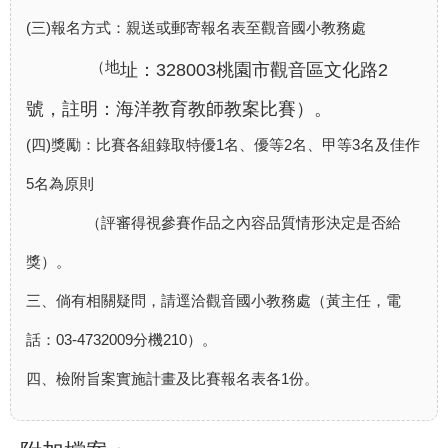
(三)報名方式：親送或郵寄報名表至觀音國小教務處
（地
址：328003桃園市觀音區文化路2
號，註明：海洋教育教
師教案比賽）。
(四)獎勵：比賽各組錄取特優1名、優等2名、甲等3名及佳作
5名為原則
（評審得視參賽作品之內容品質情形決定是否
給
獎）。
三、倘有相關疑問，請逕洽觀音國小教務處（黃主任，電
話：
03-4732009分機210）。
四、檢附旨案實施計畫及比賽報名表各1份。