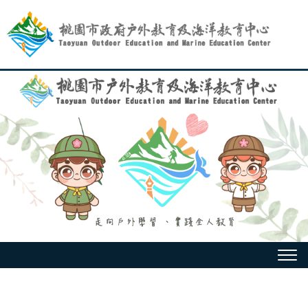
跳
到
主
要
內
容
選
單
:::