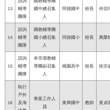
諮詢
國教輔導團
13
輔導
國中總召集
同德國中
校長
何信
團隊
人
諮詢
國教輔導團
14
輔導
國小總召集
同德國小
校長
萬榮
團隊
人
諮詢
本市環教輔
15
輔導
導團副召集
桃園高中
校長
徐宗
團隊
人
執行
戶外
專業工作人
16
及海
東興國中
教師
黃貞
員