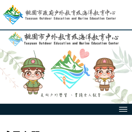
跳
到
主
要
內
容
選
單
:::