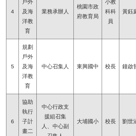
戶外
小教
桃園市政
4
及海
業務承辦人
科科
黃鈺
府教育局
洋教
員
育
規劃
戶外
5
及海
中心召集人
東興國中
校長
鐘啟
洋教
育
協助
中心行政支
執行
援組召集
6
子計
大埔國小
校長
劉世
人、中心副
畫二
召集人