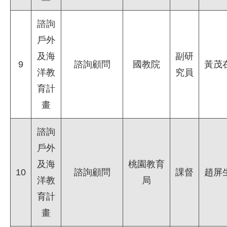
諮詢
戶外
及海
副研
9
諮詢顧問
國教院
黃茂
洋教
究員
育計
畫
諮詢
戶外
及海
桃園教育
10
諮詢顧問
課督
趙屏
洋教
局
育計
畫