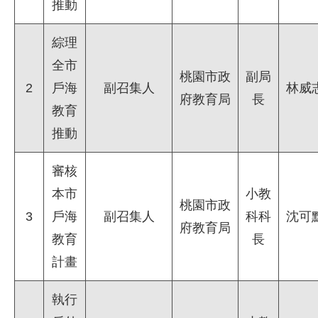
推動
綜理
全市
桃園市政
副局
2
戶海
副召集人
林威
府教育局
長
教育
推動
審核
本市
小教
桃園市政
3
戶海
副召集人
科科
沈可
府教育局
教育
長
計畫
執行