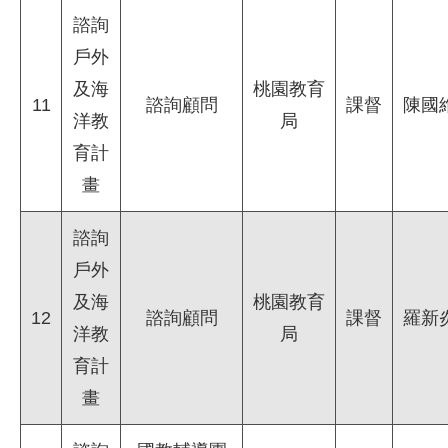
諮詢
戶外
及海
桃園教育
11
諮詢顧問
課督
陳國
洋教
局
育計
畫
諮詢
戶外
及海
桃園教育
12
諮詢顧問
課督
羅新
洋教
局
育計
畫