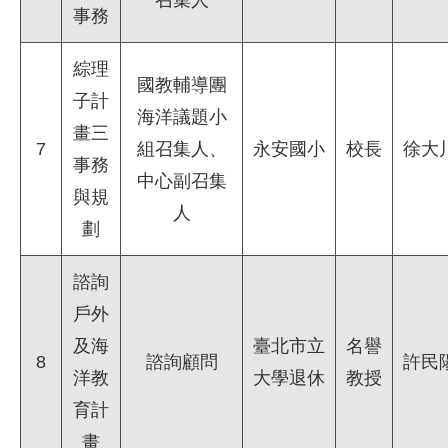
事務
綜理
國教輔導團
子計
海洋議題小
畫三
7
組召集人、
永安國小
校長
徐大
事務
中心副召集
與規
人
劃
諮詢
戶外
及海
臺北市立
名譽
8
諮詢顧問
許民
洋教
大學退休
教授
育計
畫