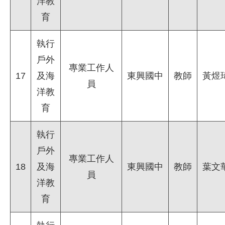
洋教
育
執行
戶外
專業工作人
17
及海
東興國中
教師
黃煜
員
洋教
育
執行
戶外
專業工作人
18
及海
東興國中
教師
葉文
員
洋教
育