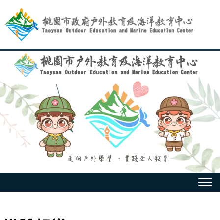
跳
到
主
要
內
容
選
單
:::