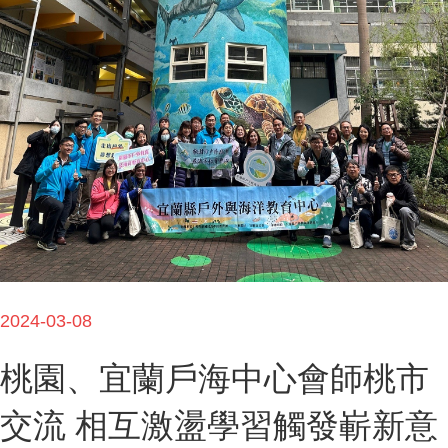
2024-03-08
桃園、宜蘭戶海中心會師桃市
交流 相互激盪學習觸發嶄新意