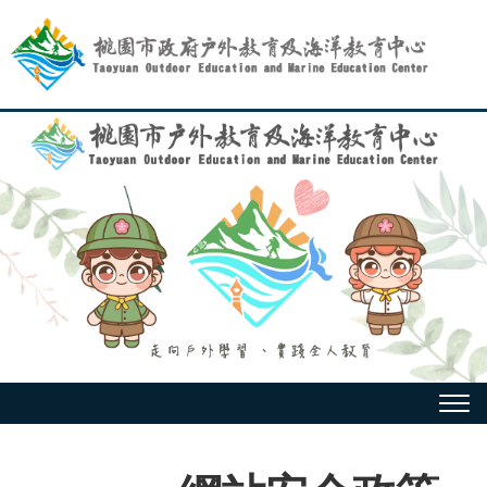
跳
到
主
要
內
容
選
單