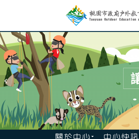
跳
到
主
要
內
容
:::
關於中心
中心快訊