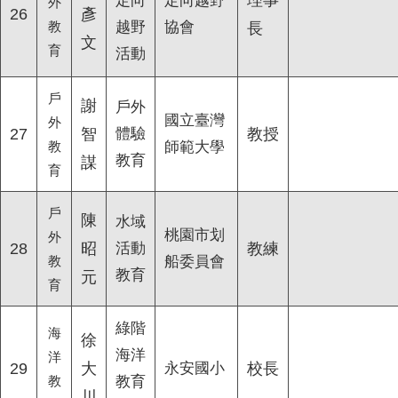
定向
定向越野
外
26
彥
教
越野
協會
長
文
育
活動
戶
謝
戶外
國立臺灣
外
27
智
體驗
教授
教
師範大學
教育
謀
育
戶
陳
水域
桃園市划
外
28
昭
活動
教練
教
船委員會
教育
元
育
綠階
海
徐
海洋
洋
29
大
永安國小
校長
教
教育
川