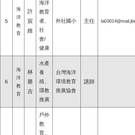
海洋
海
許
教育
洋
5
宸
者、
外社國小
主任
ta03014@mail.jbe
教
社
維
育
會/
健康
水產
海
林
養
台灣海洋
洋
6
勝
殖、
環境教育
講師
教
環教
推廣協會
吉
育
推廣
戶外
教
育、