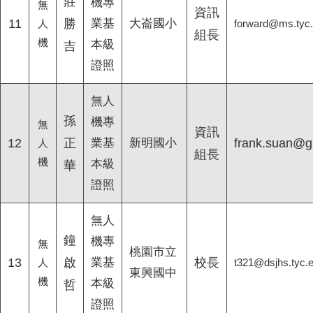
莊
機專
無
資訊
11
勝
業基
大崙國小
人
forward@ms.tyc.
組長
機
本級
吉
證照
無人
孫
機專
無
資訊
12
正
業基
新明國小
frank.suan@g
人
組長
機
本級
華
證照
無人
鐘
機專
無
桃園市立
13
啟
業基
校長
人
t321@dsjhs.tyc.
東興國中
機
本級
哲
證照