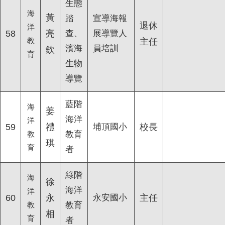
生態
海
黃
踏
宣導海報
退休
洋
58
亮
查、
展導覽人
教
主任
濱海
員培訓
欽
育
生物
導覽
藍階
海
姜
海洋
洋
59
禮
埔頂國小
校長
教
教育
琪
育
者
綠階
海
徐
海洋
洋
60
永
永安國小
主任
教
教育
相
育
者