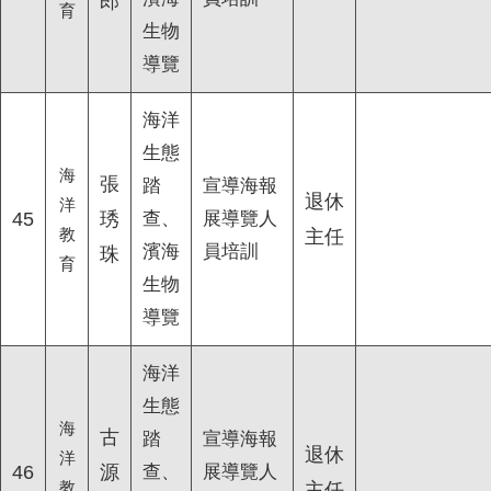
郎
育
生物
導覽
海洋
生態
海
張
踏
宣導海報
退休
洋
45
琇
查、
展導覽人
教
主任
濱海
員培訓
珠
育
生物
導覽
海洋
生態
海
古
踏
宣導海報
退休
洋
46
源
查、
展導覽人
教
主任