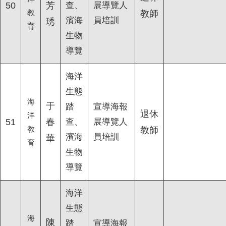
50
芳
查、
展導覽人
教
教師
濱海
員培訓
琇
育
生物
導覽
海洋
生態
海
于
踏
宣導海報
退休
洋
51
春
查、
展導覽人
教
教師
濱海
員培訓
華
育
生物
導覽
海洋
生態
海
陳
踏
宣導海報