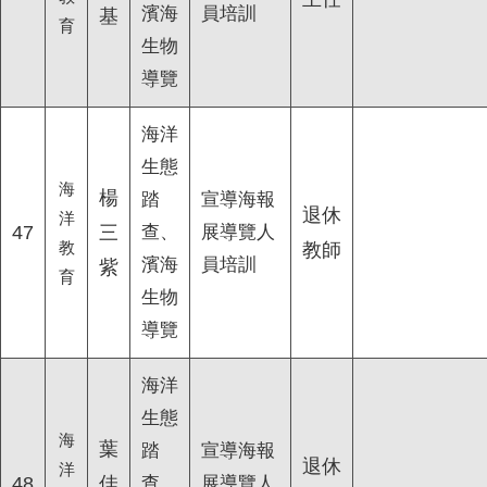
濱海
員培訓
基
育
生物
導覽
海洋
生態
海
楊
踏
宣導海報
退休
洋
47
三
查、
展導覽人
教
教師
濱海
員培訓
紫
育
生物
導覽
海洋
生態
海
葉
踏
宣導海報
退休
洋
48
佳
查、
展導覽人