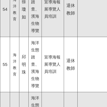
徐
踏
宣導海報
退休
洋
54
瓊
查、
展導覽人
教
教師
濱海
員培訓
如
育
生物
導覽
海洋
生態
海
邱
踏
宣導海報
退休
洋
55
明
查、
展導覽人
教
教師
濱海
員培訓
珠
育
生物
導覽
海洋
生態