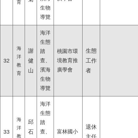
育
生物
導覽
海洋
生態
海
謝
生態
踏
桃園市環
洋
32
健
查、
境教育推
工作
教
濱海
廣學會
山
者
育
生物
導覽
海洋
生態
海
邱
踏
退休
洋
33
石
查、
富林國小
教
主任