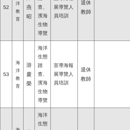
退休
洋
52
燕
查、
展導覽人
教
教師
濱海
員培訓
昭
育
生物
導覽
海洋
生態
海
游
踏
宣導海報
退休
洋
53
慶
查、
展導覽人
教
教師
濱海
員培訓
榮
育
生物
導覽
海洋
生態
海