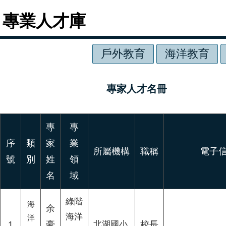
專業人才庫
專家人才名冊
專
專
序
類
家
業
所屬機構
職稱
電子
號
別
姓
領
名
域
綠階
海
余
海洋
洋
1
豪
北湖國小
校長