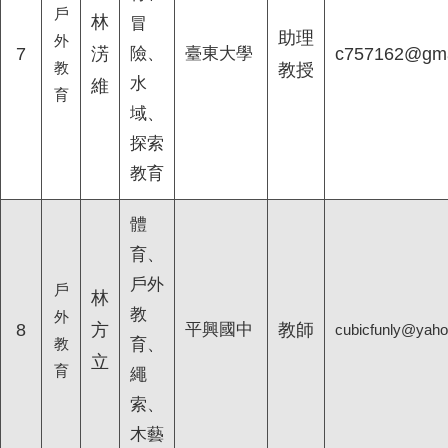
戶
林
冒
助理
外
7
淓
險、
臺東大學
c757162@gma
教
教授
水
維
育
域、
探索
教育
體
育、
戶外
戶
林
教
外
8
方
平興國中
教師
cubicfunly@yaho
教
育、
立
育
繩
索、
木藝