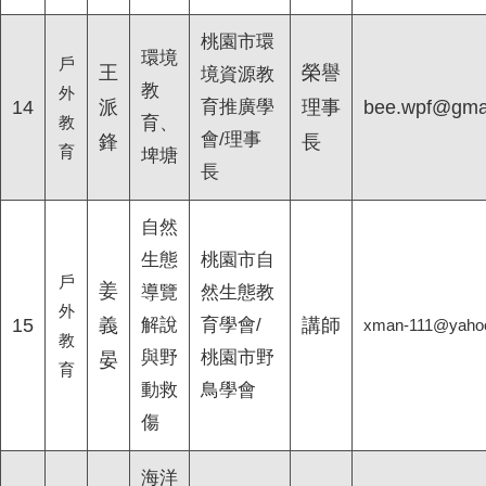
桃園市環
環境
戶
王
榮譽
境資源教
教
外
14
派
育推廣學
理事
bee.wpf@gma
教
育、
會/理事
鋒
長
育
埤塘
長
自然
生態
桃園市自
戶
姜
導覽
然生態教
外
15
義
解說
育學會/
講師
xman-111@yaho
教
與野
桃園市野
晏
育
動救
鳥學會
傷
海洋