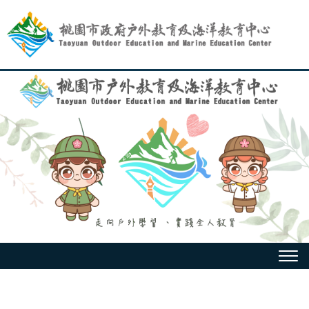
跳
到
主
要
內
容
選
單
:::