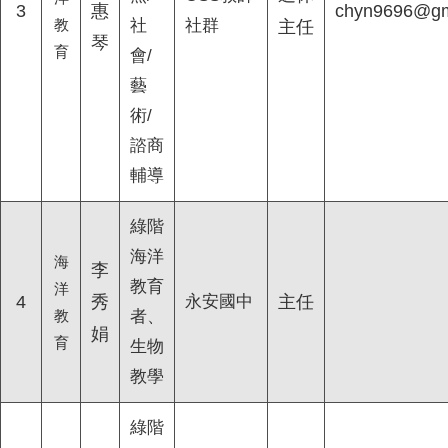
3
惠
chyn9696@gm
教
社
社群
主任
琴
育
會/
藝
術/
諮商
輔導
綠階
海洋
海
李
教育
洋
4
秀
永安國中
主任
教
者、
娟
育
生物
教學
綠階