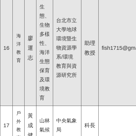
生
態、
台北市立
生物
大學地球
多樣
海
廖
環境暨生
助理
性、
洋
16
運
物資源學
fish1715@gma
教
海洋
教授
系/環境
志
育
生態
教育與資
保育
源研究所
及環
境教
育
戶
黃
山林
中央氣象
外
17
成
科長
教
氣候
局
健