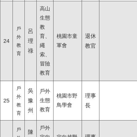
高山
生態
教
戶
呂
退休
育、
桃園市童
外
24
理
教
繩
軍會
教官
祿
育
索、
冒險
教育
戶
吳
戶外
理事
桃園市野
外
25
豫
生態
教
鳥學會
長
教育
州
育
戶外
戶
陳
理事