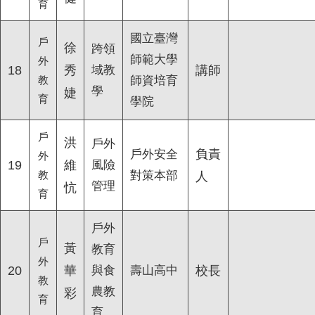
育
國立臺灣
戶
徐
跨領
師範大學
外
18
秀
域教
講師
教
師資培育
學
婕
育
學院
戶
洪
戶外
負責
戶外安全
外
19
維
風險
教
對策本部
人
管理
忼
育
戶外
戶
黃
教育
外
20
華
與食
壽山高中
校長
教
農教
彩
育
育