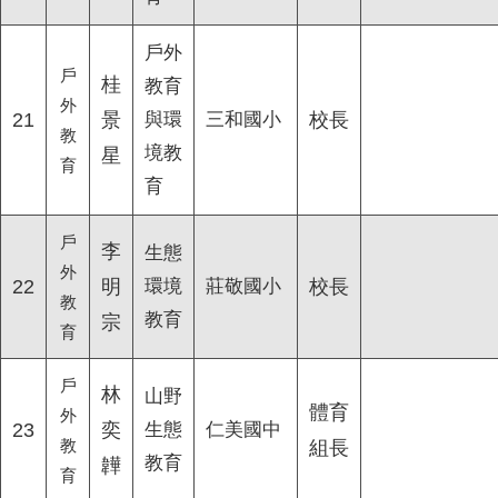
戶外
戶
桂
教育
外
21
景
與環
三和國小
校長
教
境教
星
育
育
戶
李
生態
外
22
明
環境
莊敬國小
校長
教
教育
宗
育
戶
林
山野
體育
外
23
奕
生態
仁美國中
教
組長
教育
韡
育