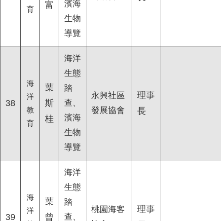
濱海
富
育
生物
導覽
海洋
生態
海
葉
踏
理事
永興社區
洋
38
斯
查、
教
發展協會
長
濱海
桂
育
生物
導覽
海洋
生態
海
葉
踏
理事
桃園海客
洋
39
曾
查、