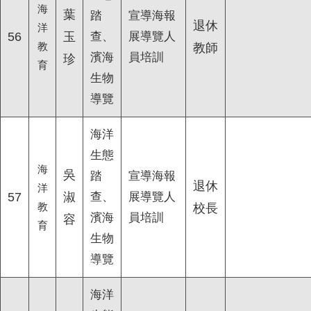
海
葉
踏
宣導海報
退休
洋
56
玉
查、
展導覽人
教
教師
濱海
員培訓
珍
育
生物
導覽
海洋
生態
海
吳
踏
宣導海報
退休
洋
57
淑
查、
展導覽人
教
校長
濱海
員培訓
容
育
生物
導覽
海洋