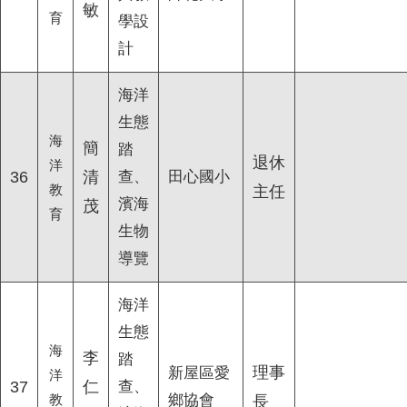
敏
育
學設
計
海洋
生態
海
簡
踏
退休
洋
36
清
查、
田心國小
教
主任
濱海
茂
育
生物
導覽
海洋
生態
海
李
踏
理事
新屋區愛
洋
37
仁
查、
教
鄉協會
長