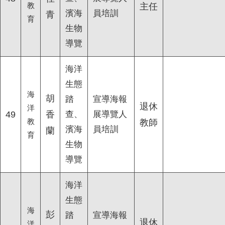
教
主任
濱海
員培訓
青
育
生物
導覽
海洋
生態
海
胡
踏
宣導海報
退休
洋
49
香
查、
展導覽人
教
教師
濱海
員培訓
蘭
育
生物
導覽
海洋
生態
海
彭
踏
宣導海報
退休
洋