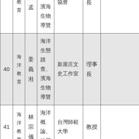
教
協會
長
濱海
孟
育
生物
導覽
海洋
生態
海
姜
踏
理事
新屋庄文
洋
40
義
查、
教
史工作室
長
濱海
溎
育
生物
導覽
海洋
海
林
概
台灣師範
洋
41
宗
教授
教
論、
大學
儀