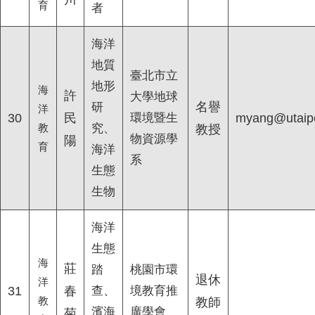
育
者
海洋
地質
臺北市立
地形
海
許
大學地球
名譽
研
洋
30
民
環境暨生
myang@utaipe
教
究、
教授
物資源學
陽
育
海洋
系
生態
生物
海洋
生態
海
莊
踏
桃園市環
退休
洋
31
春
查、
境教育推
教
教師
濱海
廣學會
菊