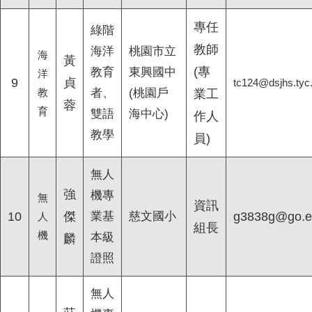
專任
綠階
教師
海洋
桃園市立
海
黃
(專
教育
東興國中
洋
9
貞
tc124@dsjhs.tyc
教
者、
(桃園戶
業工
蓉
育
雙語
海中心)
作人
教學
員)
無人
強
機專
無
資訊
10
傑
業基
慈文國小
g3838g@go.e
人
組長
機
本級
麟
證照
無人