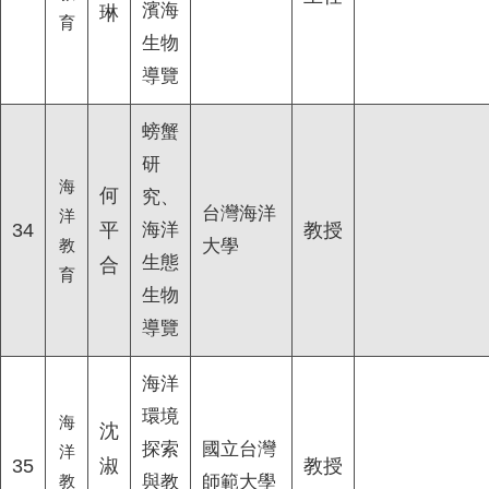
濱海
琳
育
生物
導覽
螃蟹
研
海
何
究、
台灣海洋
洋
34
平
海洋
教授
教
大學
生態
合
育
生物
導覽
海洋
環境
海
沈
探索
國立台灣
洋
35
淑
教授
教
與教
師範大學