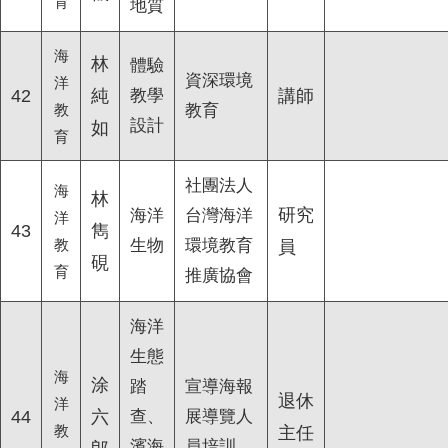
育
地質
海
林
體驗
資深環境
洋
42
純
教學
講師
教
教育
設計
如
育
社團法人
海
林
研究
海洋
台灣海洋
洋
43
雋
教
生物
環境教育
員
硯
育
推廣協會
海洋
生態
海
涂
踏
宣導海報
退休
洋
44
六
查、
展導覽人
教
主任
濱海
員培訓