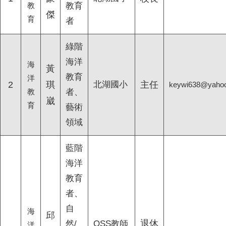
教
教育
傑
育
者
綠階
海洋
海
黃
教育
洋
2
琪
北湖國小
主任
keywi638@yahoo
教
者、
崴
育
藝術
領域
藍階
海洋
教育
者、
自
海
邱
退休
然/
OSS教師
洋