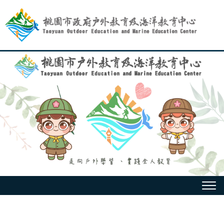
跳
到
主
要
內
容
選
單
:::