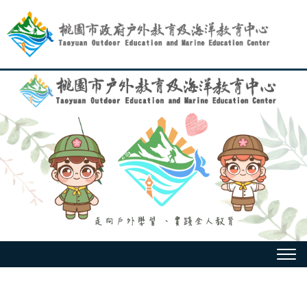
跳
到
主
要
內
容
選
單
:::