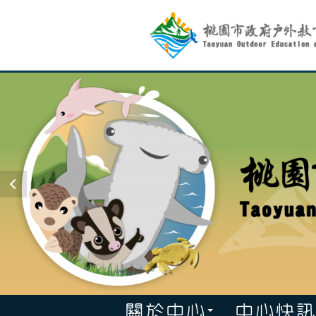
跳
到
主
要
內
容
:::
關於中心
中心快訊