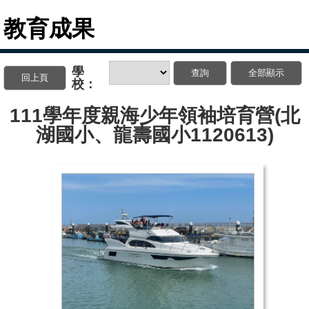
教育成果
學
校：
111學年度親海少年領袖培育營(北
湖國小、龍壽國小1120613)