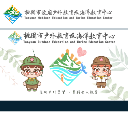
跳
到
主
要
內
容
選
單
:::